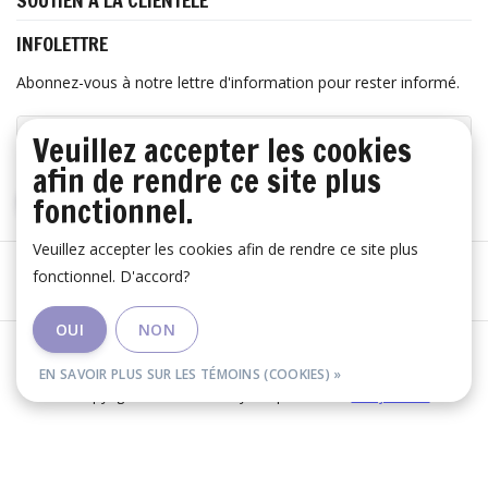
SOUTIEN À LA CLIENTÈLE
INFOLETTRE
Abonnez-vous à notre lettre d'information pour rester informé.
Veuillez accepter les cookies
afin de rendre ce site plus
fonctionnel.
S'ABONNER
Veuillez accepter les cookies afin de rendre ce site plus
fonctionnel. D'accord?
OUI
NON
Les conditions générales
|
Avertissement
|
RSS Feed
EN SAVOIR PLUS SUR LES TÉMOINS (COOKIES) »
© Copyright 2026 - Huis Baeyens | Realisatie
InStijl Media