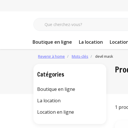
Boutique en ligne
La location
Location
Revenir à home
Mots-clés
devil mask
Pro
Catégories
Boutique en ligne
La location
1 pro
Location en ligne