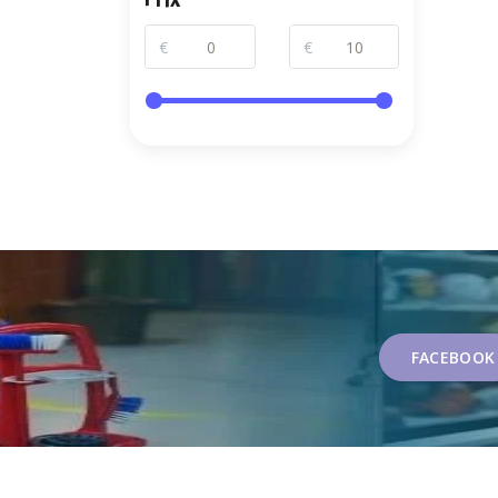
€
€
FACEBOOK