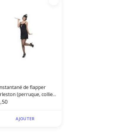
instantané de flapper
leston (perruque, collier,
deau et porte-cigarette)
,50
AJOUTER