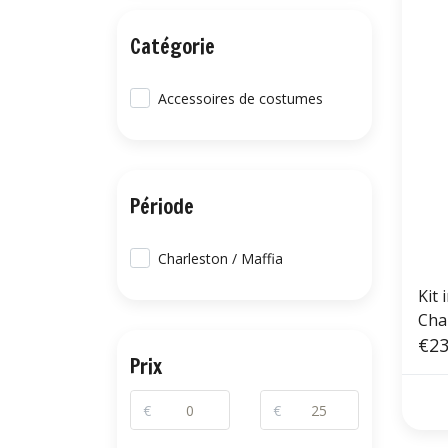
Catégorie
Accessoires de costumes
Période
Charleston / Maffia
Kit 
Char
ban
€23
Prix
€
€