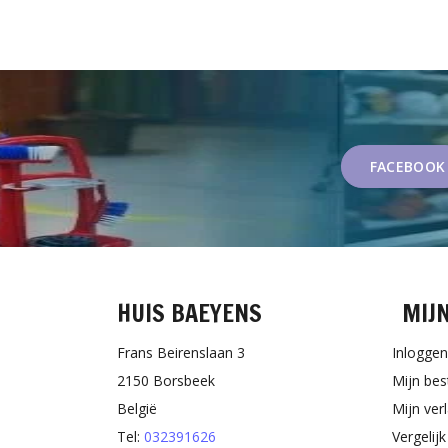
FACEBOOK
HUIS BAEYENS
MIJ
Frans Beirenslaan 3
Inloggen
2150 Borsbeek
Mijn bes
België
Mijn verl
Tel:
032391626
Vergelij