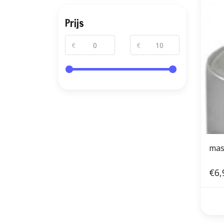
Prijs
€
€
mas
€6,