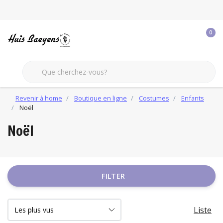
0
Revenir à home
Boutique en ligne
Costumes
Enfants
Noël
Noël
FILTER
Liste