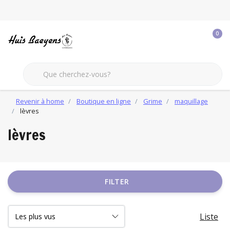
0
Revenir à home
Boutique en ligne
Grime
maquillage
lèvres
lèvres
FILTER
Liste