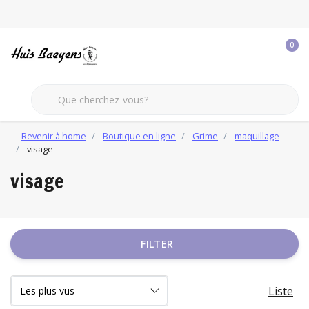
0
Revenir à home
Boutique en ligne
Grime
maquillage
visage
visage
FILTER
Liste