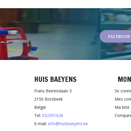
FACEBOOK
HUIS BAEYENS
MON
Frans Beirenslaan 3
Se conn
2150 Borsbeek
Mes co
België
Ma liste
Tel:
032391626
Comparer
E-mail:
info@huisbaeyens.be