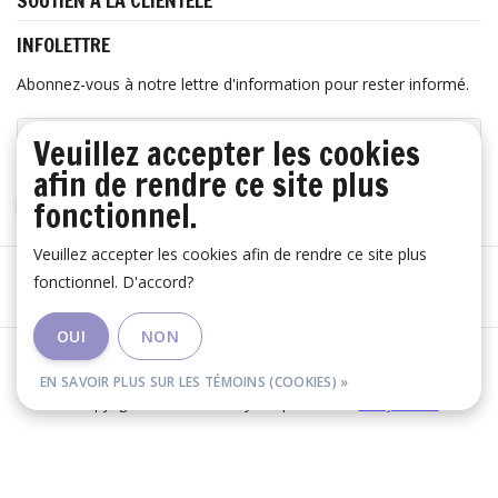
SOUTIEN À LA CLIENTÈLE
INFOLETTRE
Abonnez-vous à notre lettre d'information pour rester informé.
Veuillez accepter les cookies
afin de rendre ce site plus
fonctionnel.
S'ABONNER
Veuillez accepter les cookies afin de rendre ce site plus
fonctionnel. D'accord?
OUI
NON
Les conditions générales
|
Avertissement
|
RSS Feed
EN SAVOIR PLUS SUR LES TÉMOINS (COOKIES) »
© Copyright 2026 - Huis Baeyens | Realisatie
InStijl Media