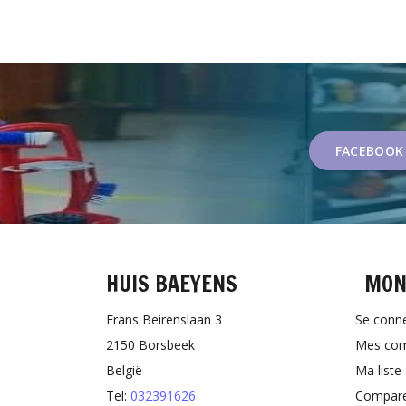
FACEBOOK
HUIS BAEYENS
MON
Frans Beirenslaan 3
Se conn
2150 Borsbeek
Mes co
België
Ma liste
Tel:
032391626
Comparer