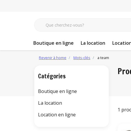
Boutique en ligne
La location
Location
Revenir à home
Mots-clés
a team
Pro
Catégories
Boutique en ligne
La location
1 pro
Location en ligne