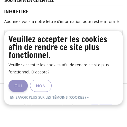
SOUTIEN À LA CLIENTÈLE
INFOLETTRE
Abonnez-vous à notre lettre d'information pour rester informé.
Veuillez accepter les cookies
afin de rendre ce site plus
fonctionnel.
S'ABONNER
Veuillez accepter les cookies afin de rendre ce site plus
fonctionnel. D'accord?
OUI
NON
Les conditions générales
|
Avertissement
|
RSS Feed
EN SAVOIR PLUS SUR LES TÉMOINS (COOKIES) »
© Copyright 2026 - Huis Baeyens | Realisatie
InStijl Media