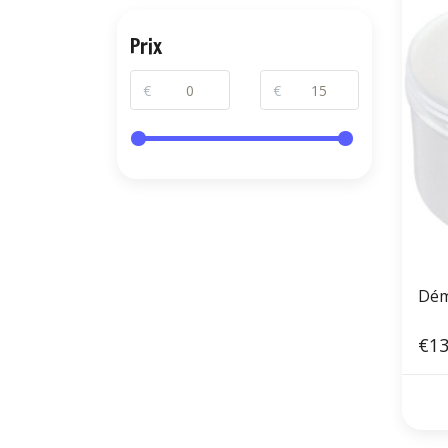
Prix
€
€
Dém
€13