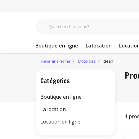
Boutique en ligne
La location
Location
Revenir à home
Mots-clés
clean
Pro
Catégories
Boutique en ligne
La location
1 pro
Location en ligne