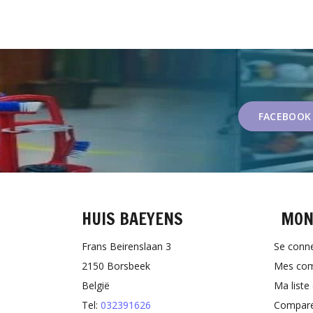
FACEBOOK
HUIS BAEYENS
MON
Frans Beirenslaan 3
Se conn
2150 Borsbeek
Mes co
België
Ma liste
Tel:
032391626
Comparer