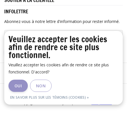
SOUTIEN À LA CLIENTÈLE
INFOLETTRE
Abonnez-vous à notre lettre d'information pour rester informé.
Veuillez accepter les cookies
afin de rendre ce site plus
fonctionnel.
S'ABONNER
Veuillez accepter les cookies afin de rendre ce site plus
fonctionnel. D'accord?
OUI
NON
Les conditions générales
|
Avertissement
|
RSS Feed
EN SAVOIR PLUS SUR LES TÉMOINS (COOKIES) »
© Copyright 2026 - Huis Baeyens | Realisatie
InStijl Media