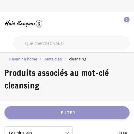
0
Revenir à home
Mots-clés
cleansing
Produits associés au mot-clé
cleansing
FILTER
Liste