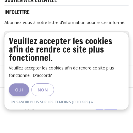
SOUTIEN À LA CLIENTÈLE
INFOLETTRE
Abonnez-vous à notre lettre d'information pour rester informé.
Veuillez accepter les cookies
afin de rendre ce site plus
fonctionnel.
S'ABONNER
Veuillez accepter les cookies afin de rendre ce site plus
fonctionnel. D'accord?
OUI
NON
Les conditions générales
|
Avertissement
|
RSS Feed
EN SAVOIR PLUS SUR LES TÉMOINS (COOKIES) »
© Copyright 2026 - Huis Baeyens | Realisatie
InStijl Media