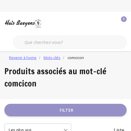
0
Revenir à home
Mots-clés
comcicon
Produits associés au mot-clé
comcicon
FILTER
Liste