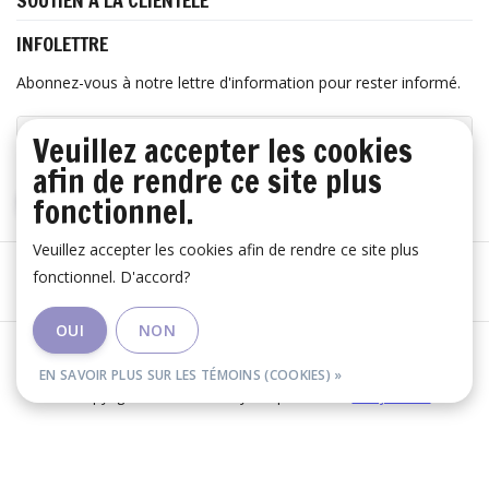
SOUTIEN À LA CLIENTÈLE
INFOLETTRE
Abonnez-vous à notre lettre d'information pour rester informé.
Veuillez accepter les cookies
afin de rendre ce site plus
fonctionnel.
S'ABONNER
Veuillez accepter les cookies afin de rendre ce site plus
fonctionnel. D'accord?
OUI
NON
Les conditions générales
|
Avertissement
|
RSS Feed
EN SAVOIR PLUS SUR LES TÉMOINS (COOKIES) »
© Copyright 2026 - Huis Baeyens | Realisatie
InStijl Media