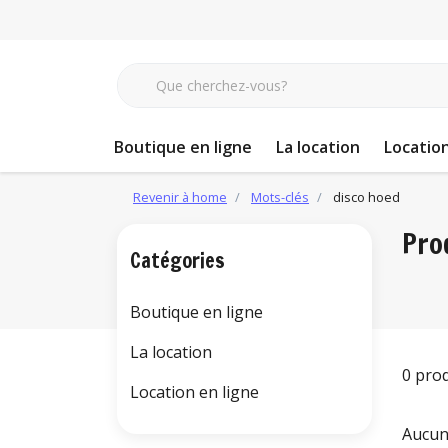
Boutique en ligne
La location
Location
Revenir à home
Mots-clés
disco hoed
Pro
Catégories
Boutique en ligne
La location
0 pro
Location en ligne
Aucun