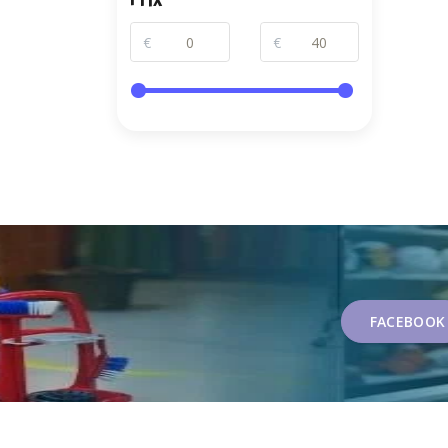
€
€
FACEBOOK