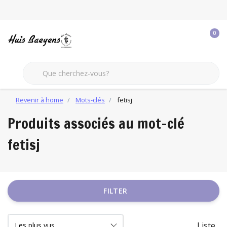
0
Revenir à home
Mots-clés
fetisj
Produits associés au mot-clé
fetisj
FILTER
Liste