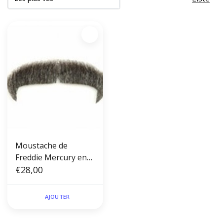
Moustache de
Freddie Mercury en
cheveux humains de
€28,00
théâtre n° 60
AJOUTER