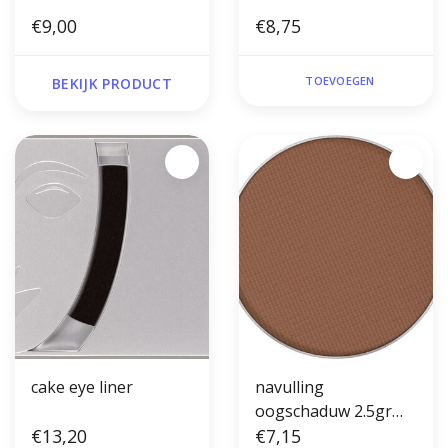
€9,00
€8,75
TOEVOEGEN
BEKIJK PRODUCT
cake eye liner
navulling
oogschaduw 2.5gr
€13,20
Oak
€7,15