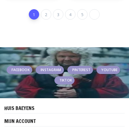
1
2
3
4
5
FACEBOOK
INSTAGRAM
PINTEREST
YOUTUBE
TIKTOK
HUIS BAEYENS
MIJN ACCOUNT