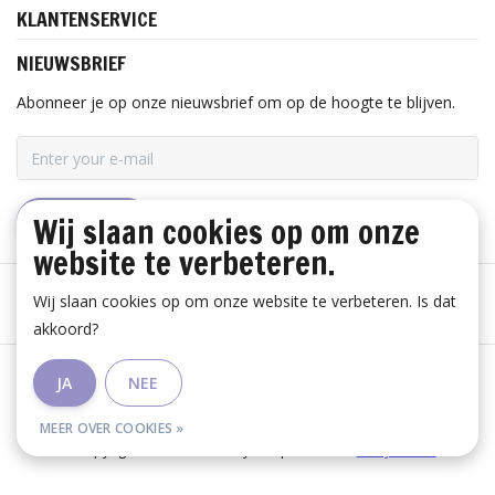
KLANTENSERVICE
NIEUWSBRIEF
Abonneer je op onze nieuwsbrief om op de hoogte te blijven.
Wij slaan cookies op om onze
ABONNEER
website te verbeteren.
Wij slaan cookies op om onze website te verbeteren. Is dat
akkoord?
Algemene voorwaarden
|
Disclaimer
|
Privacy Policy
|
JA
NEE
RSS Feed
MEER OVER COOKIES »
© Copyright 2026 - Huis Baeyens | Realisatie
InStijl Media