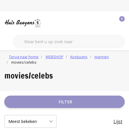
0
Terug naar home
WEBSHOP
Kostuums
mannen
movies/celebs
movies/celebs
FILTER
Lijst