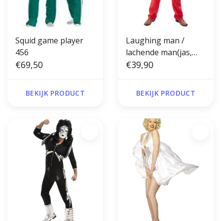
Squid game player
Laughing man /
456
lachende man(jas,
€69,50
inzetstuk voor
€39,90
overhemd en gilet,
broek en pruik)
BEKIJK PRODUCT
BEKIJK PRODUCT