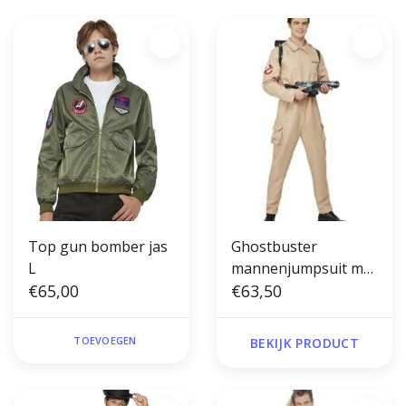
Top gun bomber jas
Ghostbuster
L
mannenjumpsuit met
€65,00
opblaasbare rugzak
€63,50
TOEVOEGEN
BEKIJK PRODUCT