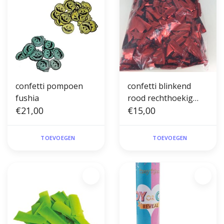
confetti pompoen
confetti blinkend
fushia
rood rechthoekig
€21,00
300gr
€15,00
TOEVOEGEN
TOEVOEGEN