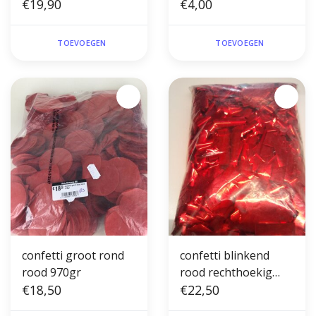
€19,90
€4,00
TOEVOEGEN
TOEVOEGEN
confetti groot rond
confetti blinkend
rood 970gr
rood rechthoekig
€18,50
750gr
€22,50