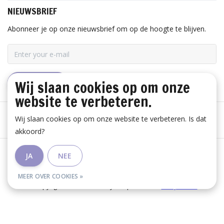
NIEUWSBRIEF
Abonneer je op onze nieuwsbrief om op de hoogte te blijven.
Wij slaan cookies op om onze
ABONNEER
website te verbeteren.
Wij slaan cookies op om onze website te verbeteren. Is dat
akkoord?
Algemene voorwaarden
|
Disclaimer
|
Privacy Policy
|
JA
NEE
RSS Feed
MEER OVER COOKIES »
© Copyright 2026 - Huis Baeyens | Realisatie
InStijl Media