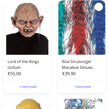
Lord of the Rings
Boa Struisvogel
Gollum
Maraboe Deluxe
€55,00
rood-bordeax/zwart
€39,90
TOEVOEGEN
TOEVOEGEN