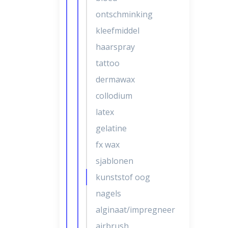
ontschminking
kleefmiddel
haarspray
tattoo
dermawax
collodium
latex
gelatine
fx wax
sjablonen
kunststof oog
nagels
alginaat/impregneer
airbrush