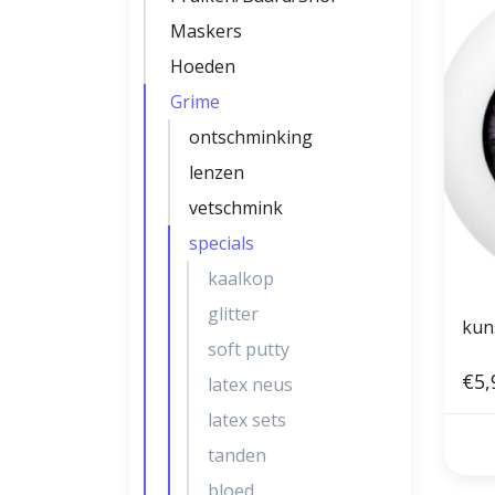
Maskers
Hoeden
Grime
ontschminking
lenzen
vetschmink
specials
kaalkop
glitter
soft putty
€5,
latex neus
latex sets
tanden
bloed