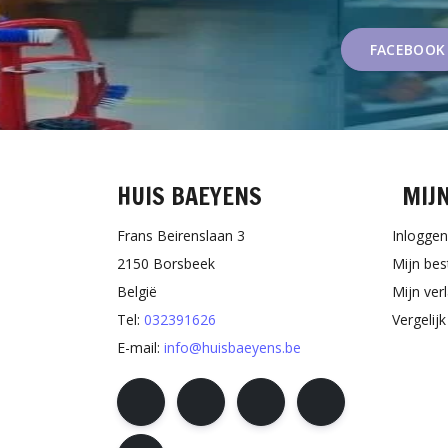
FACEBOOK
HUIS BAEYENS
MIJ
Frans Beirenslaan 3
Inloggen
2150 Borsbeek
Mijn bes
België
Mijn verl
Tel:
032391626
Vergelij
E-mail:
info@huisbaeyens.be