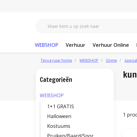
WEBSHOP
Verhuur
Verhuur Online
Terug naar home
WEBSHOP
Grime
specia
kun
Categorieën
WEBSHOP
1+1 GRATIS
1 pro
Halloween
Kostuums
Pruiken/Baard/Snor