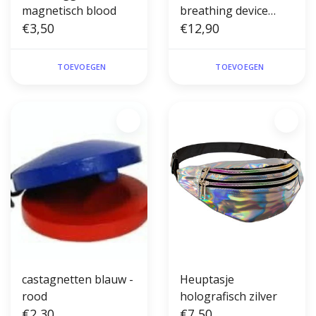
magnetisch blood
breathing device
€3,50
(soundbox)
€12,90
TOEVOEGEN
TOEVOEGEN
castagnetten blauw -
Heuptasje
rood
holografisch zilver
€2,30
€7,50