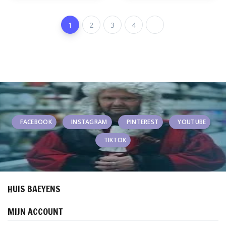
1
2
3
4
FACEBOOK
INSTAGRAM
PINTEREST
YOUTUBE
TIKTOK
HUIS BAEYENS
MIJN ACCOUNT