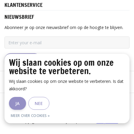
KLANTENSERVICE
NIEUWSBRIEF
Abonneer je op onze nieuwsbrief om op de hoogte te blijven.
Wij slaan cookies op om onze
ABONNEER
website te verbeteren.
Wij slaan cookies op om onze website te verbeteren. Is dat
akkoord?
Algemene voorwaarden
|
Disclaimer
|
Privacy Policy
|
JA
NEE
RSS Feed
MEER OVER COOKIES »
© Copyright 2026 - Huis Baeyens | Realisatie
InStijl Media