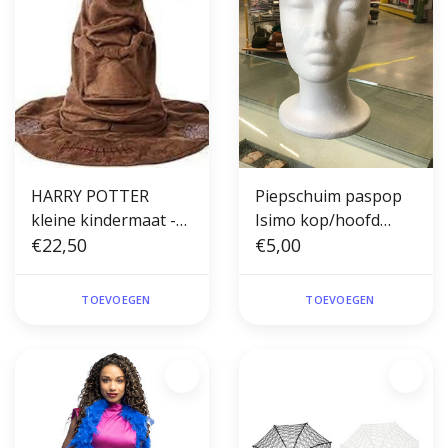
HARRY POTTER
Piepschuim paspop
kleine kindermaat -
Isimo kop/hoofd
hoed met geluid
€22,50
27cm (kinderhoofd)
€5,00
accessoire -
sorteerhoed
TOEVOEGEN
TOEVOEGEN