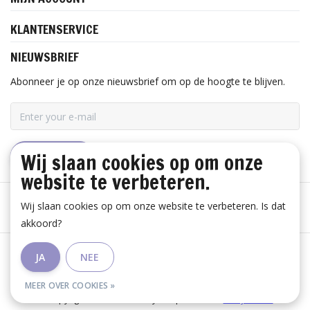
KLANTENSERVICE
NIEUWSBRIEF
Abonneer je op onze nieuwsbrief om op de hoogte te blijven.
Wij slaan cookies op om onze
ABONNEER
website te verbeteren.
Wij slaan cookies op om onze website te verbeteren. Is dat
akkoord?
Algemene voorwaarden
|
Disclaimer
|
Privacy Policy
|
JA
NEE
RSS Feed
MEER OVER COOKIES »
© Copyright 2026 - Huis Baeyens | Realisatie
InStijl Media