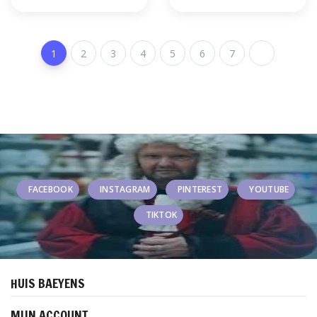
1
2
3
4
5
6
7
FACEBOOK
INSTAGRAM
PINTEREST
YOUTUBE
TIKTOK
HUIS BAEYENS
MIJN ACCOUNT