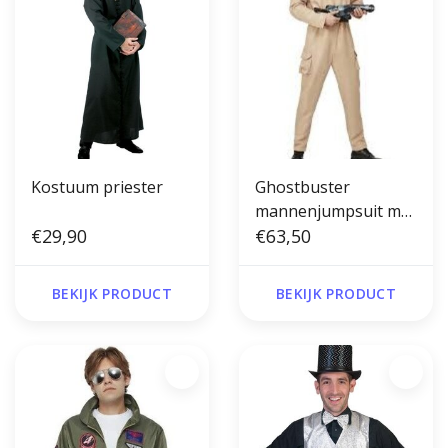
Kostuum priester
Ghostbuster
mannenjumpsuit met
€29,90
opblaasbare rugzak
€63,50
BEKIJK PRODUCT
BEKIJK PRODUCT