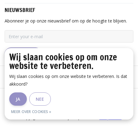
NIEUWSBRIEF
Abonneer je op onze nieuwsbrief om op de hoogte te blijven.
Wij slaan cookies op om onze
ABONNEER
website te verbeteren.
Wij slaan cookies op om onze website te verbeteren. Is dat
akkoord?
Algemene voorwaarden
|
Disclaimer
|
Privacy Policy
|
JA
NEE
RSS Feed
MEER OVER COOKIES »
© Copyright 2026 - Huis Baeyens | Realisatie
InStijl Media