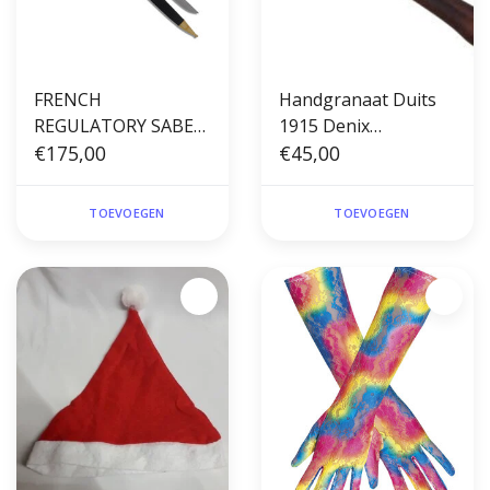
FRENCH
Handgranaat Duits
REGULATORY SABER
1915 Denix
"POT FRANCAIS"
€175,00
Stielhandgranate
€45,00
DEnix
M24
TOEVOEGEN
TOEVOEGEN