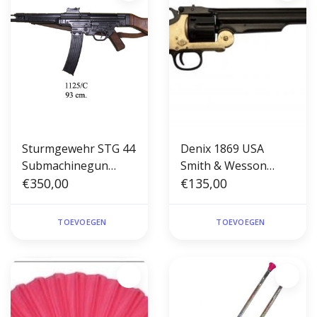
Sturmgewehr STG 44
Denix 1869 USA
Submachinegun
Smith & Wesson
Duits WWII
€350,00
Schofield Cal.45
€135,00
machinegeweer met
Revolver metaal
lederen riem Denix
TOEVOEGEN
TOEVOEGEN