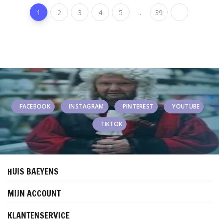
1
2
3
4
5
..
39
FACEBOOK
INSTAGRAM
PINTEREST
YOUTUBE
TIKTOK
HUIS BAEYENS
MIJN ACCOUNT
KLANTENSERVICE