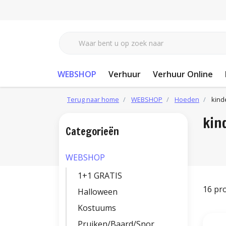
WEBSHOP
Verhuur
Verhuur Online
Terug naar home
WEBSHOP
Hoeden
kind
kin
Categorieën
WEBSHOP
1+1 GRATIS
16 pr
Halloween
Kostuums
Pruiken/Baard/Snor