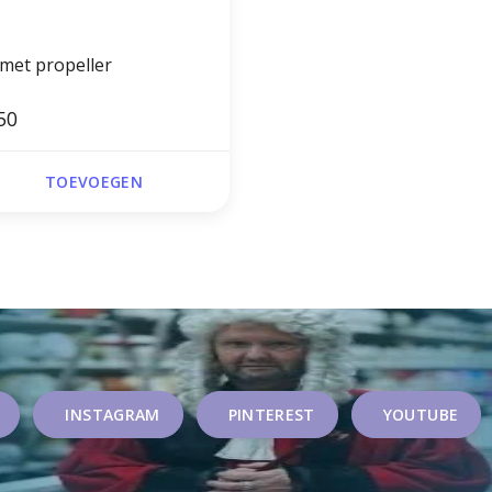
 met propeller
50
TOEVOEGEN
INSTAGRAM
PINTEREST
YOUTUBE