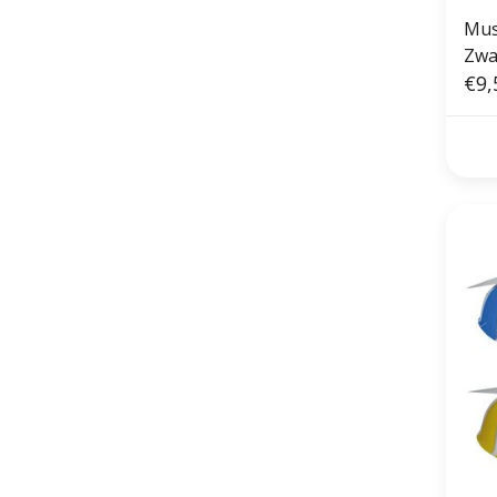
Mus
Zwa
€9,