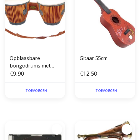
Opblaasbare
Gitaar 55cm
bongodrums met
riem (27cm x 25cm x
€9,90
€12,50
62cm)
TOEVOEGEN
TOEVOEGEN