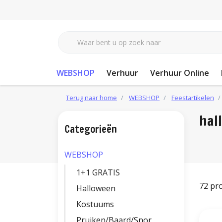
WEBSHOP
Verhuur
Verhuur Online
Terug naar home
WEBSHOP
Feestartikelen
hal
Categorieën
WEBSHOP
1+1 GRATIS
72 pr
Halloween
Kostuums
Pruiken/Baard/Snor