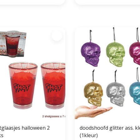
tglaasjes halloween 2
doodshoofd glitter ass. k
ks
(1kleur)