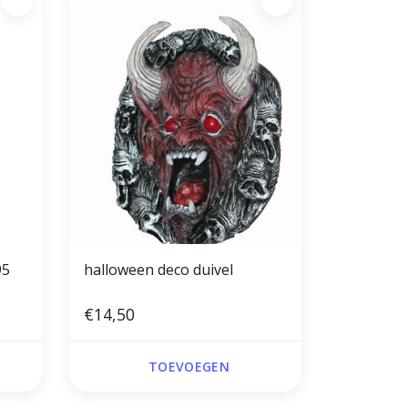
95
halloween deco duivel
pen)
€14,50
TOEVOEGEN