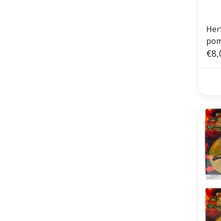
Her
pom
€8,