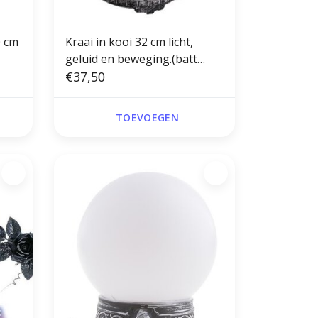
0 cm
Kraai in kooi 32 cm licht,
geluid en beweging.(batt
NIET inbegrepen)
€37,50
TOEVOEGEN