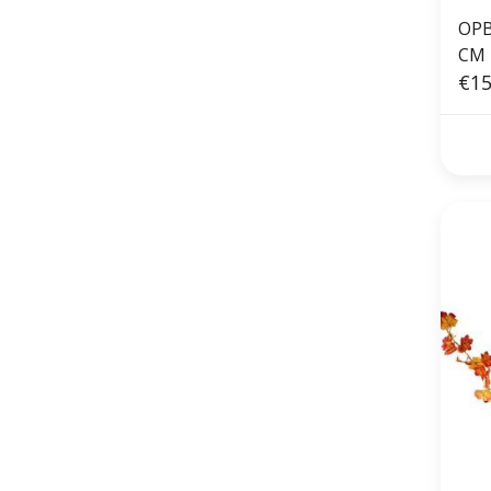
OPB
CM
€15