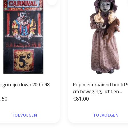
rgordijn clown 200 x 98
Pop met draaiend hoofd 
cm beweging, licht en
,50
geluid(batt NIET inbegre
€81,00
TOEVOEGEN
TOEVOEGEN