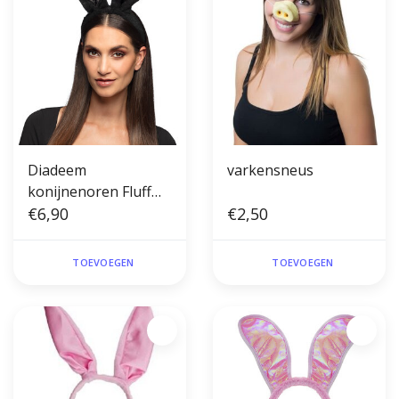
Diadeem
varkensneus
konijnenoren Fluff
zwart
€6,90
€2,50
TOEVOEGEN
TOEVOEGEN