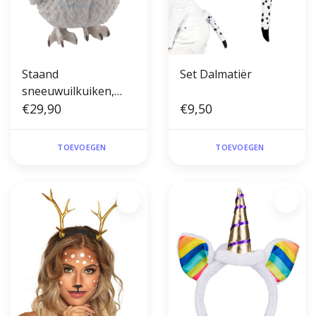
Staand
Set Dalmatiër
sneeuwuilkuiken,
handgeschilderd
€29,90
€9,50
(17x14x18cm)
TOEVOEGEN
TOEVOEGEN