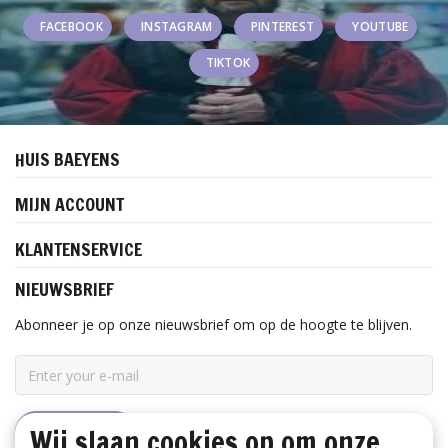
FACEBOOK
INSTAGRAM
PINTEREST
YOUTUBE
TIKTOK
HUIS BAEYENS
MIJN ACCOUNT
KLANTENSERVICE
NIEUWSBRIEF
Abonneer je op onze nieuwsbrief om op de hoogte te blijven.
Wij slaan cookies op om onze
ABONNEER