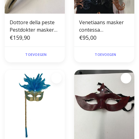
Dottore della peste
Venetiaans masker
Pestdokter masker
contessa
Pest
€159,90
zwart/brons
€95,00
TOEVOEGEN
TOEVOEGEN