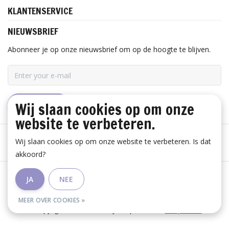
KLANTENSERVICE
NIEUWSBRIEF
Abonneer je op onze nieuwsbrief om op de hoogte te blijven.
Wij slaan cookies op om onze
ABONNEER
website te verbeteren.
Wij slaan cookies op om onze website te verbeteren. Is dat
akkoord?
Algemene voorwaarden
|
Disclaimer
|
Privacy Policy
|
JA
NEE
RSS Feed
MEER OVER COOKIES »
© Copyright 2026 - Huis Baeyens | Realisatie
InStijl Media