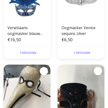
Venetiaans
Oogmasker Venice
oogmasker blauw
sequins zilver
met pluimen
€16,50
€6,50
TOEVOEGEN
TOEVOEGEN