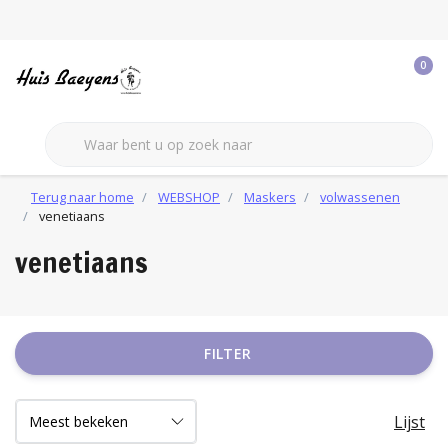
0
Terug naar home
WEBSHOP
Maskers
volwassenen
venetiaans
venetiaans
FILTER
Lijst