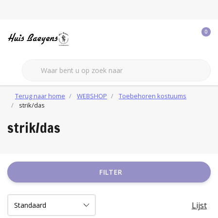
0
Terug naar home
WEBSHOP
Toebehoren kostuums
strik/das
strik/das
FILTER
Lijst