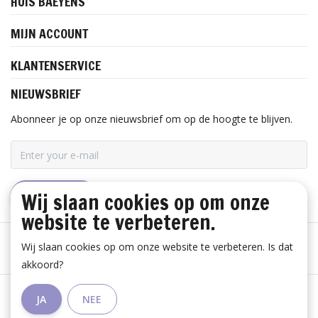
HUIS BAEYENS
MIJN ACCOUNT
KLANTENSERVICE
NIEUWSBRIEF
Abonneer je op onze nieuwsbrief om op de hoogte te blijven.
Wij slaan cookies op om onze
ABONNEER
website te verbeteren.
Wij slaan cookies op om onze website te verbeteren. Is dat
akkoord?
Algemene voorwaarden
|
Disclaimer
|
Privacy Policy
|
JA
NEE
RSS Feed