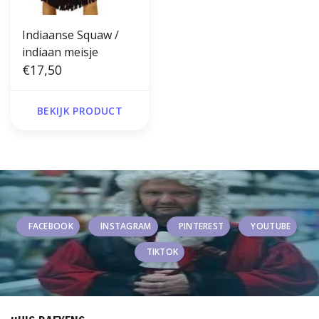
Indiaanse Squaw /
indiaan meisje
€17,50
BEKIJK PRODUCT
FACEBOOK
INSTAGRAM
PINTEREST
YOUTUBE
TIKTOK