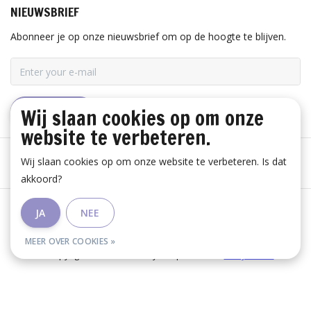
NIEUWSBRIEF
Abonneer je op onze nieuwsbrief om op de hoogte te blijven.
Wij slaan cookies op om onze
ABONNEER
website te verbeteren.
Wij slaan cookies op om onze website te verbeteren. Is dat
akkoord?
Algemene voorwaarden
|
Disclaimer
|
Privacy Policy
|
JA
NEE
RSS Feed
MEER OVER COOKIES »
© Copyright 2026 - Huis Baeyens | Realisatie
InStijl Media