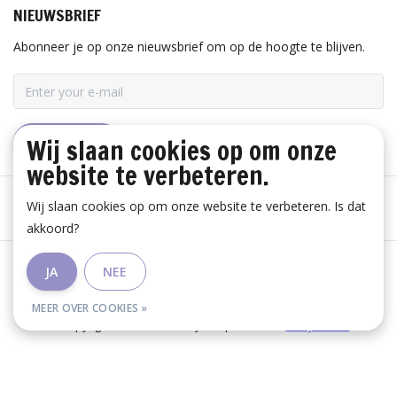
NIEUWSBRIEF
Abonneer je op onze nieuwsbrief om op de hoogte te blijven.
Wij slaan cookies op om onze
ABONNEER
website te verbeteren.
Wij slaan cookies op om onze website te verbeteren. Is dat
akkoord?
Algemene voorwaarden
|
Disclaimer
|
Privacy Policy
|
JA
NEE
RSS Feed
MEER OVER COOKIES »
© Copyright 2026 - Huis Baeyens | Realisatie
InStijl Media