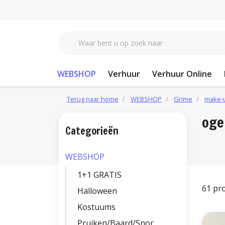
WEBSHOP
Verhuur
Verhuur Online
Terug naar home
WEBSHOP
Grime
make-
oge
Categorieën
WEBSHOP
1+1 GRATIS
61 pr
Halloween
Kostuums
Pruiken/Baard/Snor