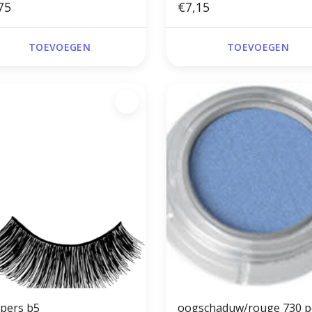
75
€7,15
TOEVOEGEN
TOEVOEGEN
pers b5
oogschaduw/rouge 730 p