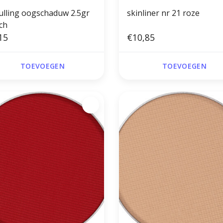
ulling oogschaduw 2.5gr
skinliner nr 21 roze
ch
15
€10,85
TOEVOEGEN
TOEVOEGEN