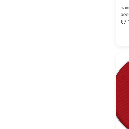
nav
bee
€7,