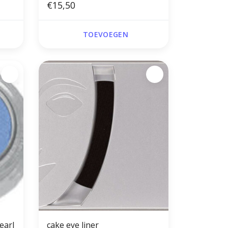
€15,50
TOEVOEGEN
earl
cake eye liner