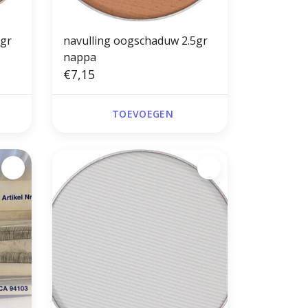
5gr
navulling oogschaduw 2.5gr
nappa
€7,15
TOEVOEGEN