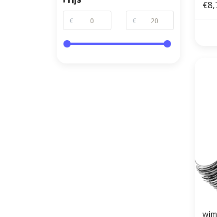
€8,
€
€
wim