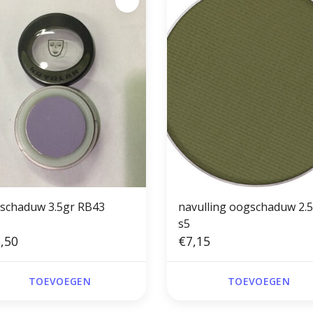
oogschaduw 3.5gr RB43
navulling oogschaduw 2.
s5
,50
€7,15
TOEVOEGEN
TOEVOEGEN