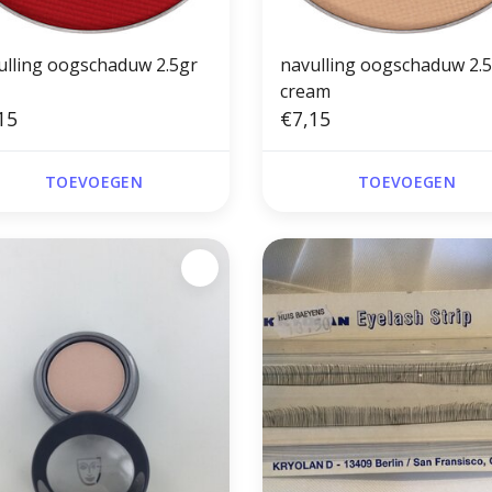
ulling oogschaduw 2.5gr
navulling oogschaduw 2.
cream
15
€7,15
TOEVOEGEN
TOEVOEGEN