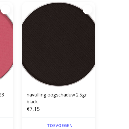
23
navulling oogschaduw 2.5gr
black
€7,15
TOEVOEGEN