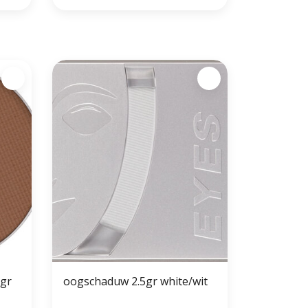
5gr
oogschaduw 2.5gr white/wit