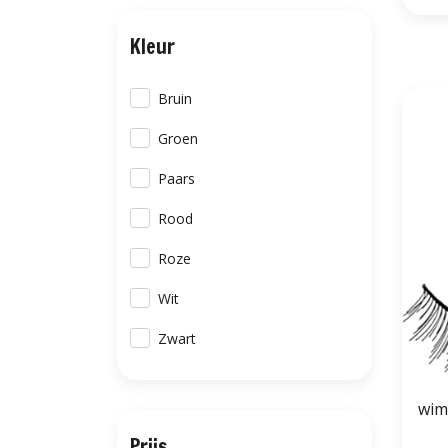
Kleur
Bruin
Groen
Paars
Rood
Roze
Wit
Zwart
wim
Prijs