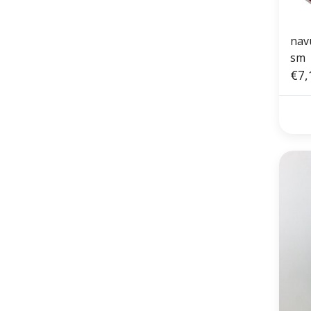
nav
sm
€7,