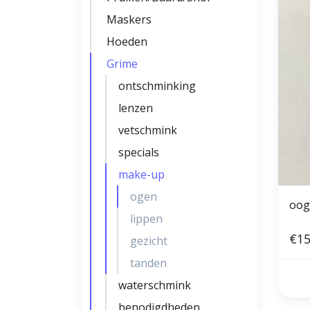
Maskers
Hoeden
Grime
ontschminking
lenzen
vetschmink
specials
make-up
ogen
lippen
€15
gezicht
tanden
waterschmink
benodigdheden