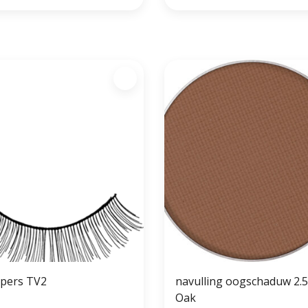
pers TV2
navulling oogschaduw 2.
Oak