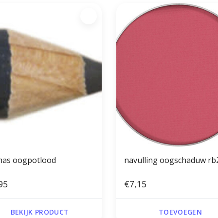
mas oogpotlood
navulling oogschaduw rb
95
€7,15
BEKIJK PRODUCT
TOEVOEGEN