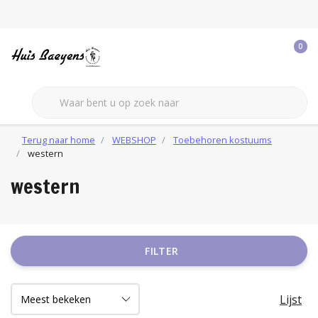
0
Terug naar home
WEBSHOP
Toebehoren kostuums
western
western
FILTER
Lijst