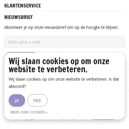
KLANTENSERVICE
NIEUWSBRIEF
Abonneer je op onze nieuwsbrief om op de hoogte te blijven.
Wij slaan cookies op om onze
ABONNEER
website te verbeteren.
Wij slaan cookies op om onze website te verbeteren. Is dat
akkoord?
Algemene voorwaarden
|
Disclaimer
|
Privacy Policy
|
JA
NEE
RSS Feed
MEER OVER COOKIES »
© Copyright 2026 - Huis Baeyens | Realisatie
InStijl Media