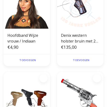
Hoofdband Wijze
Denix western
vrouw / Indiaan
holster bruin met 24
€4,90
kogels
€135,00
TOEVOEGEN
TOEVOEGEN