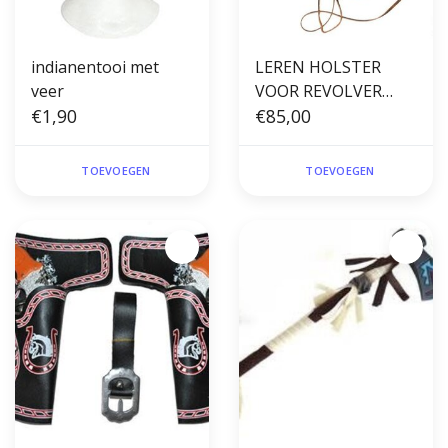
indianentooi met
LEREN HOLSTER
veer
VOOR REVOLVER
€1,90
BRUIN Denix
€85,00
TOEVOEGEN
TOEVOEGEN