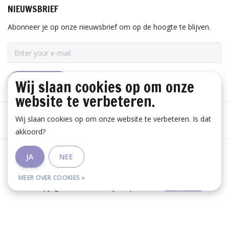
NIEUWSBRIEF
Abonneer je op onze nieuwsbrief om op de hoogte te blijven.
Wij slaan cookies op om onze
ABONNEER
website te verbeteren.
Wij slaan cookies op om onze website te verbeteren. Is dat
akkoord?
Algemene voorwaarden
|
Disclaimer
|
Privacy Policy
|
JA
NEE
RSS Feed
MEER OVER COOKIES »
© Copyright 2026 - Huis Baeyens | Realisatie
InStijl Media