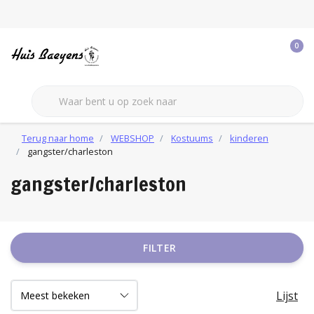
0
Terug naar home
WEBSHOP
Kostuums
kinderen
gangster/charleston
gangster/charleston
FILTER
Lijst