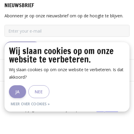
NIEUWSBRIEF
Abonneer je op onze nieuwsbrief om op de hoogte te blijven.
Wij slaan cookies op om onze
ABONNEER
website te verbeteren.
Wij slaan cookies op om onze website te verbeteren. Is dat
akkoord?
Algemene voorwaarden
|
Disclaimer
|
Privacy Policy
|
JA
NEE
RSS Feed
MEER OVER COOKIES »
© Copyright 2026 - Huis Baeyens | Realisatie
InStijl Media