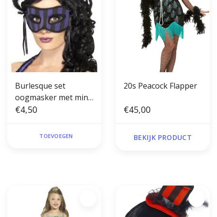
Burlesque set
20s Peacock Flapper
oogmasker met mini
hoedje op diadeem
€4,50
€45,00
paars
TOEVOEGEN
BEKIJK PRODUCT