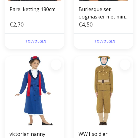
Parel ketting 180cm
Burlesque set
oogmasker met mini
€2,70
hoedje op diadeem
€4,50
wit
TOEVOEGEN
TOEVOEGEN
victorian nanny
WW1 soldier