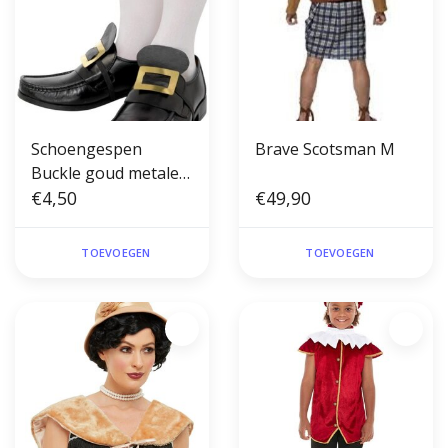
Schoengespen
Brave Scotsman M
Buckle goud metalen
gesp met zwart
€4,50
€49,90
TOEVOEGEN
TOEVOEGEN