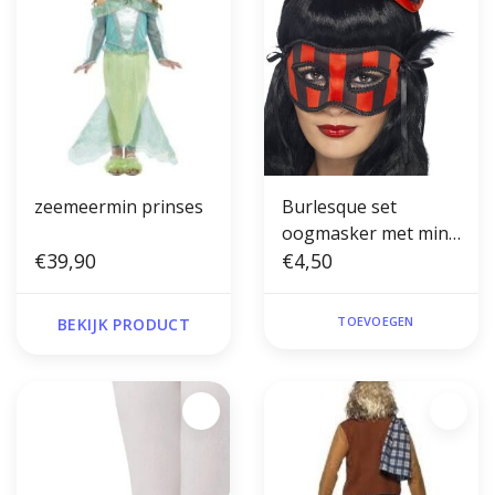
zeemeermin prinses
Burlesque set
oogmasker met mini
€39,90
hoedje op diadeem
€4,50
rood
TOEVOEGEN
BEKIJK PRODUCT