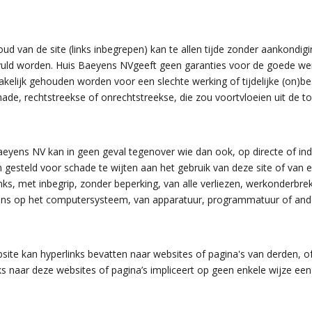
ud van de site (links inbegrepen) kan te allen tijde zonder aankondig
uld worden. Huis Baeyens NVgeeft geen garanties voor de goede wer
akelijk gehouden worden voor een slechte werking of tijdelijke (on)b
ade, rechtstreekse of onrechtstreekse, die zou voortvloeien uit de t
eyens NV kan in geen geval tegenover wie dan ook, op directe of indi
gesteld voor schade te wijten aan het gebruik van deze site of van e
inks, met inbegrip, zonder beperking, van alle verliezen, werkonderb
ns op het computersysteem, van apparatuur, programmatuur of ande
site kan hyperlinks bevatten naar websites of pagina's van derden, o
ks naar deze websites of pagina’s impliceert op geen enkele wijze een