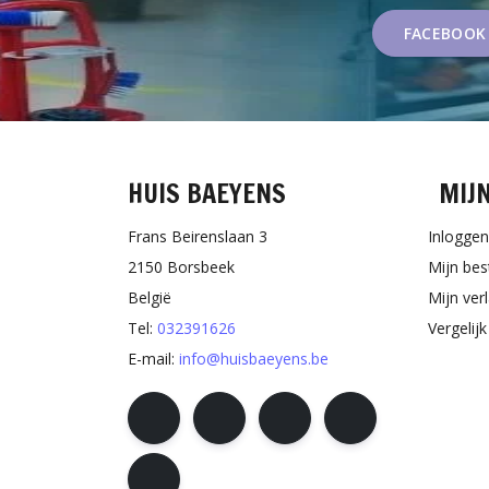
FACEBOOK
HUIS BAEYENS
MIJ
Frans Beirenslaan 3
Inloggen
2150 Borsbeek
Mijn bes
België
Mijn verl
Tel:
032391626
Vergelij
E-mail:
info@huisbaeyens.be