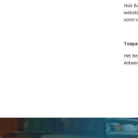
Huis B
websit
vorm v
Toepas
Het Bel
Antwer