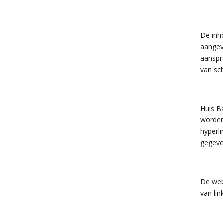
De inho
aangev
aanspr
van sch
Huis Ba
worden 
hyperl
gegeve
De web
van lin