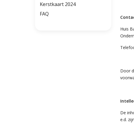
Kerstkaart 2024
FAQ
Contac
Huis B
Ondern
Telefo
Door d
voorwa
Intell
De inho
e.d. z