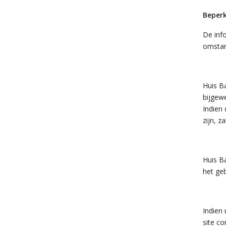
Beperk
De info
omstan
Huis Ba
bijgew
Indien 
zijn, z
Huis B
het geb
Indien 
site co