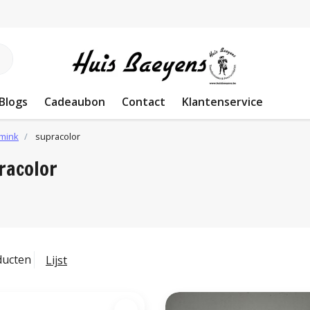
Blogs
Cadeaubon
Contact
Klantenservice
mink
supracolor
racolor
ducten
Lijst