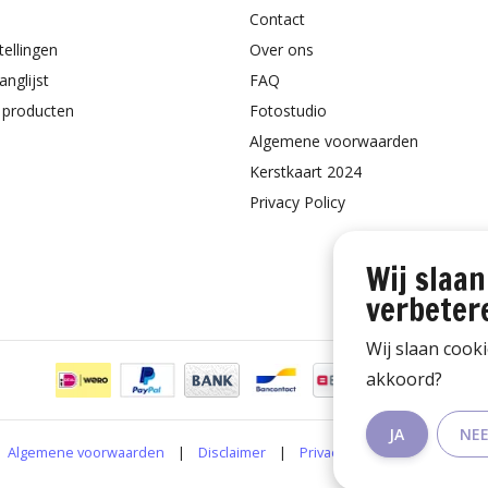
Contact
tellingen
Over ons
anglijst
FAQ
k producten
Fotostudio
Algemene voorwaarden
Kerstkaart 2024
Privacy Policy
Wij slaan
verbeter
Wij slaan cook
akkoord?
JA
NE
Algemene voorwaarden
|
Disclaimer
|
Privacy Policy
|
RSS Feed