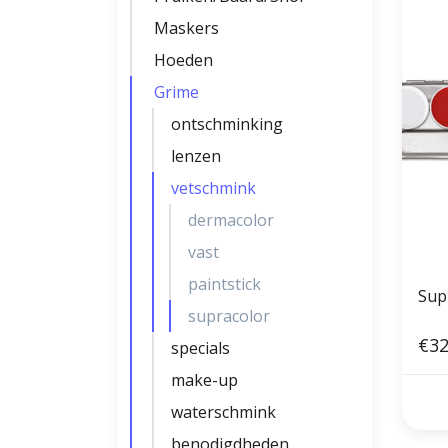
Maskers
Hoeden
Grime
ontschminking
lenzen
vetschmink
dermacolor
vast
paintstick
Sup
supracolor
€32
specials
make-up
waterschmink
benodigdheden