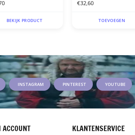
70
€32,60
BEKIJK PRODUCT
TOEVOEGEN
INSTAGRAM
PINTEREST
YOUTUBE
N ACCOUNT
KLANTENSERVICE