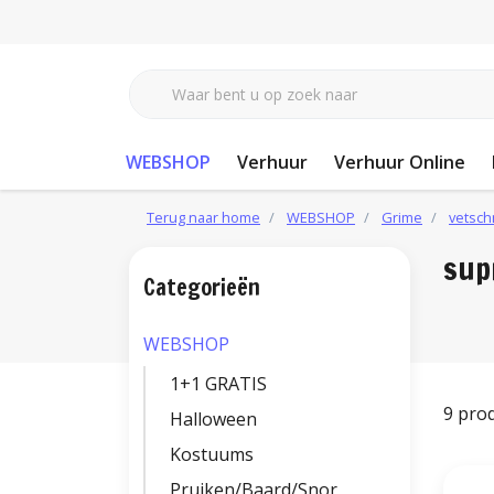
WEBSHOP
Verhuur
Verhuur Online
Terug naar home
WEBSHOP
Grime
vetsch
sup
Categorieën
WEBSHOP
1+1 GRATIS
9 pro
Halloween
Kostuums
Pruiken/Baard/Snor