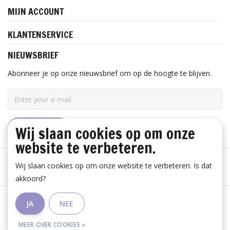
MIJN ACCOUNT
KLANTENSERVICE
NIEUWSBRIEF
Abonneer je op onze nieuwsbrief om op de hoogte te blijven.
Wij slaan cookies op om onze
ABONNEER
website te verbeteren.
Wij slaan cookies op om onze website te verbeteren. Is dat
akkoord?
Algemene voorwaarden
|
Disclaimer
|
Privacy Policy
|
JA
NEE
RSS Feed
MEER OVER COOKIES »