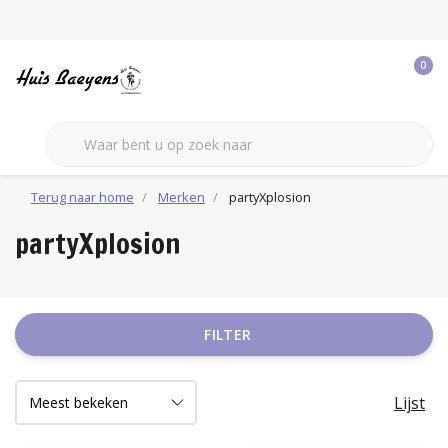
0
Terug naar home
Merken
partyXplosion
partyXplosion
FILTER
Lijst