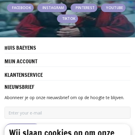
FACEBOOK
INSTAGRAM
PINTEREST
YOUTUBE
TIKTOK
HUIS BAEYENS
MIJN ACCOUNT
KLANTENSERVICE
NIEUWSBRIEF
Abonneer je op onze nieuwsbrief om op de hoogte te blijven.
Wij slaan cookies op om onze
ABONNEER