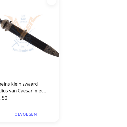
eins klein zwaard
adius van Caesar’ met
ieringen(L.46 cm, Kl.29
,50
TOEVOEGEN