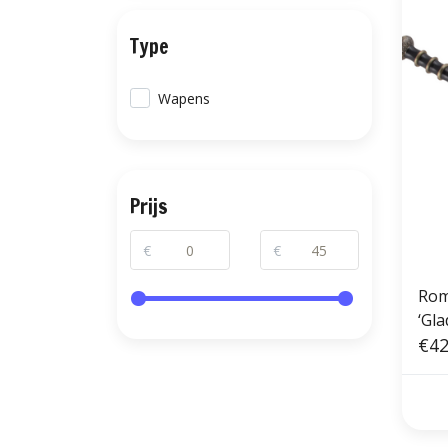
Type
Wapens
Prijs
€
€
Rom
‘Gl
vers
€42
cm)