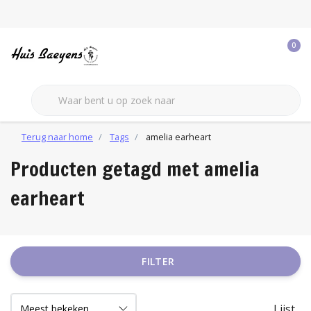
0
Terug naar home
Tags
amelia earheart
Producten getagd met amelia
earheart
FILTER
Lijst