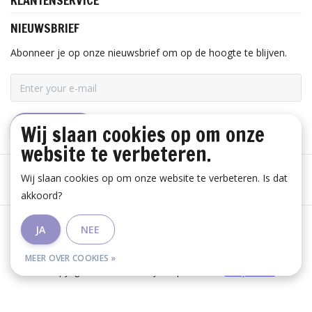
KLANTENSERVICE
NIEUWSBRIEF
Abonneer je op onze nieuwsbrief om op de hoogte te blijven.
Wij slaan cookies op om onze
ABONNEER
website te verbeteren.
Wij slaan cookies op om onze website te verbeteren. Is dat
akkoord?
Algemene voorwaarden
|
Disclaimer
|
Privacy Policy
|
JA
NEE
RSS Feed
MEER OVER COOKIES »
© Copyright 2026 - Huis Baeyens | Realisatie
InStijl Media