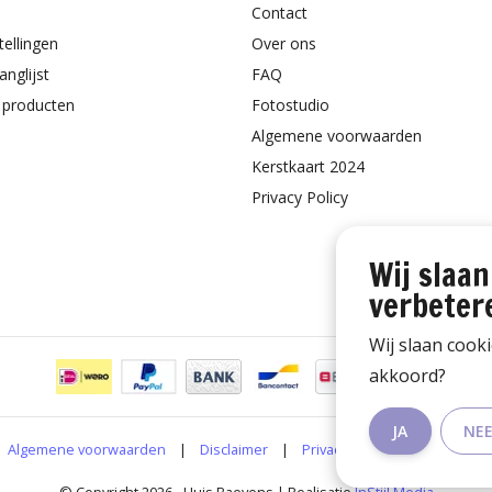
Contact
tellingen
Over ons
anglijst
FAQ
k producten
Fotostudio
Algemene voorwaarden
Kerstkaart 2024
Privacy Policy
Wij slaan
verbeter
Wij slaan cook
akkoord?
JA
NE
Algemene voorwaarden
|
Disclaimer
|
Privacy Policy
|
RSS Feed